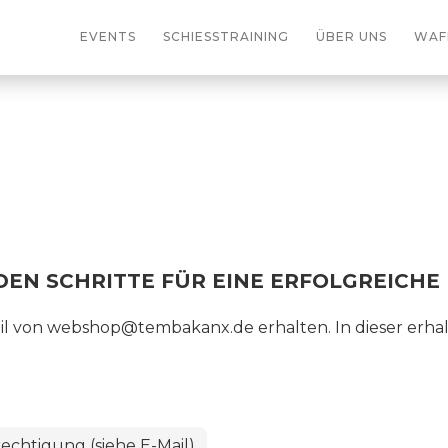
EVENTS
SCHIESSTRAINING
ÜBER UNS
WAF
NDEN SCHRITTE FÜR EINE ERFOLGREICH
ail von webshop@tembakanx.de erhalten. In dieser erha
chtigung (siehe E-Mail)