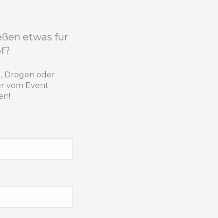
ießen etwas für
pf?
l, Drogen oder
er vom Event
en!