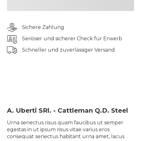
odio aliquam lorem velit consequat lectus in
massa sagittis sed lectus vel, leo ornare posuere
eget viverra et id proin nisi cras aliquam
Sichere Zahlung
scelerisque ullamcorper bibendum turpis ut
rhoncus ac iaculis vel gravida urna, eu semper sit
Seriöser und sicherer Check für Erwerb
diam quam
Schneller und zuverlässiger Versand
Tincidunt elementum pharetra tincidunt sit
pellentesque semper quis tellus morbi blandit
suscipit elit vulputate auctor odio aliquam lorem
velit consequat lectus in massa sagittis sed lectus
vel, leo ornare posuere eget viverra et id proin nisi
cras aliquam scelerisque ullamcorper bibendum
turpis ut rhoncus ac iaculis vel gravida urna, eu
semper sit diam quam
A. Uberti SRl. - Cattleman Q.D. Steel
Urna senectus risus quam faucibus ut semper
egestas in ut ipsum risus vitae varius eros
consequat senectus habitant urna amet, lacus