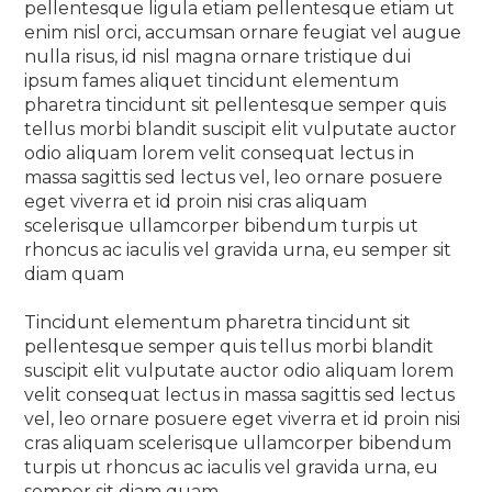
pellentesque ligula etiam pellentesque etiam ut
enim nisl orci, accumsan ornare feugiat vel augue
nulla risus, id nisl magna ornare tristique dui
ipsum fames aliquet tincidunt elementum
pharetra tincidunt sit pellentesque semper quis
tellus morbi blandit suscipit elit vulputate auctor
odio aliquam lorem velit consequat lectus in
massa sagittis sed lectus vel, leo ornare posuere
eget viverra et id proin nisi cras aliquam
scelerisque ullamcorper bibendum turpis ut
rhoncus ac iaculis vel gravida urna, eu semper sit
diam quam
Tincidunt elementum pharetra tincidunt sit
pellentesque semper quis tellus morbi blandit
suscipit elit vulputate auctor odio aliquam lorem
velit consequat lectus in massa sagittis sed lectus
vel, leo ornare posuere eget viverra et id proin nisi
cras aliquam scelerisque ullamcorper bibendum
turpis ut rhoncus ac iaculis vel gravida urna, eu
semper sit diam quam