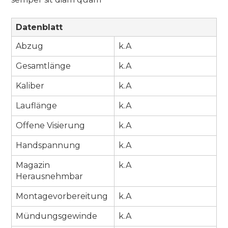
Datenblatt
Abzug
k.A
Gesamtlänge
k.A
Kaliber
k.A
Lauflänge
k.A
Offene Visierung
k.A
Handspannung
k.A
Magazin
k.A
Herausnehmbar
Montagevorbereitung
k.A
Mündungsgewinde
k.A