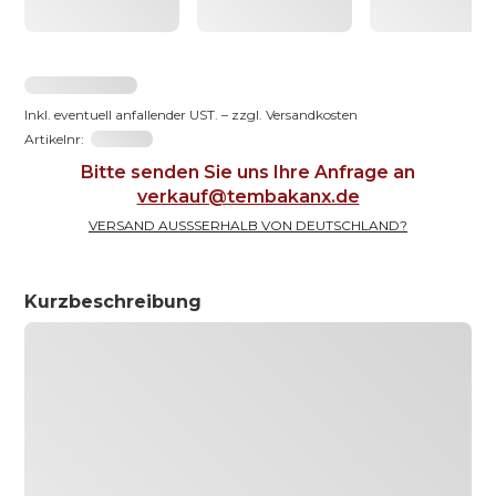
2031,23 €
Inkl. eventuell anfallender UST. – zzgl. Versandkosten
Artikelnr:
191066-65
Bitte senden Sie uns Ihre Anfrage an
verkauf@tembakanx.de
VERSAND AUSSSERHALB VON DEUTSCHLAND?
Kurzbeschreibung
Urna senectus risus quam faucibus ut semper
egestas in ut ipsum risus vitae varius eros
consequat senectus habitant urna amet, lacus
pellentesque ligula etiam pellentesque etiam ut
enim nisl orci, accumsan ornare feugiat vel augue
nulla risus, id nisl magna ornare tristique dui
ipsum fames aliquet tincidunt elementum