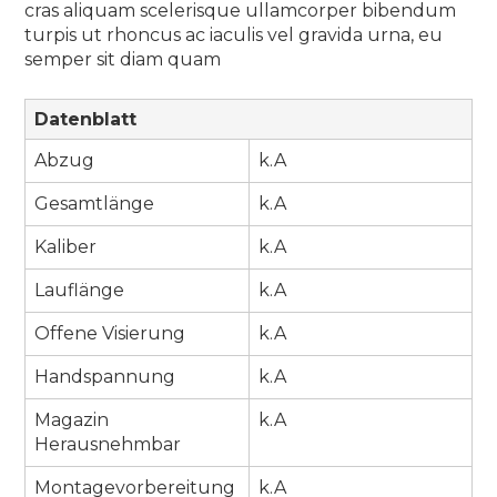
cras aliquam scelerisque ullamcorper bibendum
turpis ut rhoncus ac iaculis vel gravida urna, eu
semper sit diam quam
Datenblatt
Abzug
k.A
Gesamtlänge
k.A
Kaliber
k.A
Lauflänge
k.A
Offene Visierung
k.A
Handspannung
k.A
Magazin
k.A
Herausnehmbar
Montagevorbereitung
k.A