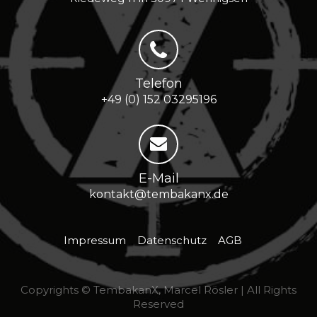
Telefon
+49 (0) 152 03295196
E-Mail
kontakt@tembakanx.de
Impressum
Datenschutz
AGB
Copyrights © TembakanX, Marcel Rösler | All Rights
Reserved