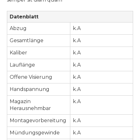
Datenblatt
Abzug
k.A
Gesamtlänge
k.A
Kaliber
k.A
Lauflänge
k.A
Offene Visierung
k.A
Handspannung
k.A
Magazin
k.A
Herausnehmbar
Montagevorbereitung
k.A
Mündungsgewinde
k.A