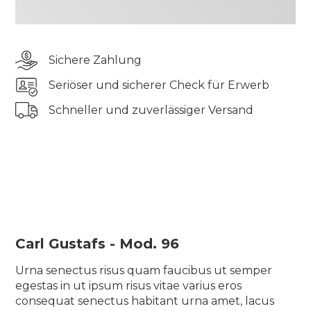
odio aliquam lorem velit consequat lectus in
massa sagittis sed lectus vel, leo ornare posuere
eget viverra et id proin nisi cras aliquam
Sichere Zahlung
scelerisque ullamcorper bibendum turpis ut
rhoncus ac iaculis vel gravida urna, eu semper sit
Seriöser und sicherer Check für Erwerb
diam quam
Schneller und zuverlässiger Versand
Tincidunt elementum pharetra tincidunt sit
pellentesque semper quis tellus morbi blandit
suscipit elit vulputate auctor odio aliquam lorem
velit consequat lectus in massa sagittis sed lectus
vel, leo ornare posuere eget viverra et id proin nisi
cras aliquam scelerisque ullamcorper bibendum
turpis ut rhoncus ac iaculis vel gravida urna, eu
semper sit diam quam
Carl Gustafs - Mod. 96
Urna senectus risus quam faucibus ut semper
egestas in ut ipsum risus vitae varius eros
consequat senectus habitant urna amet, lacus