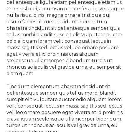
pellentesque ligula etiam pellentesque etiam ut
enim nisl orci, accumsan ornare feugiat vel augue
nulla risus, id nisl magna ornare tristique dui
ipsum fames aliquet tincidunt elementum
pharetra tincidunt sit pellentesque semper quis
tellus morbi blandit suscipit elit vulputate auctor
odio aliquam lorem velit consequat lectus in
massa sagittis sed lectus vel, leo ornare posuere
eget viverra et id proin nisi cras aliquam
scelerisque ullamcorper bibendum turpis ut
rhoncus ac iaculis vel gravida urna, eu semper sit
diam quam
Tincidunt elementum pharetra tincidunt sit
pellentesque semper quis tellus morbi blandit
suscipit elit vulputate auctor odio aliquam lorem
velit consequat lectus in massa sagittis sed lectus
vel, leo ornare posuere eget viverra et id proin nisi
cras aliquam scelerisque ullamcorper bibendum
turpis ut rhoncus ac iaculis vel gravida urna, eu
semper sit diam quam