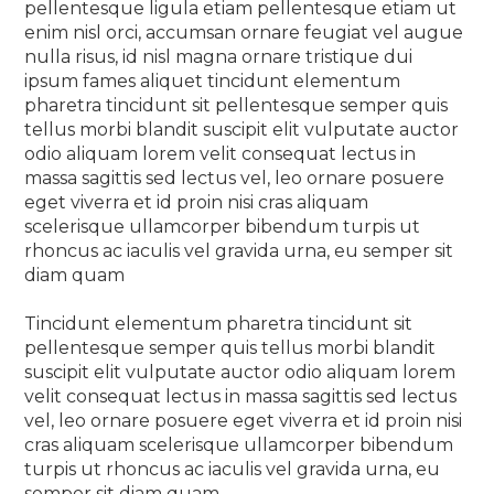
pellentesque ligula etiam pellentesque etiam ut
enim nisl orci, accumsan ornare feugiat vel augue
nulla risus, id nisl magna ornare tristique dui
ipsum fames aliquet tincidunt elementum
pharetra tincidunt sit pellentesque semper quis
tellus morbi blandit suscipit elit vulputate auctor
odio aliquam lorem velit consequat lectus in
massa sagittis sed lectus vel, leo ornare posuere
eget viverra et id proin nisi cras aliquam
scelerisque ullamcorper bibendum turpis ut
rhoncus ac iaculis vel gravida urna, eu semper sit
diam quam
Tincidunt elementum pharetra tincidunt sit
pellentesque semper quis tellus morbi blandit
suscipit elit vulputate auctor odio aliquam lorem
velit consequat lectus in massa sagittis sed lectus
vel, leo ornare posuere eget viverra et id proin nisi
cras aliquam scelerisque ullamcorper bibendum
turpis ut rhoncus ac iaculis vel gravida urna, eu
semper sit diam quam