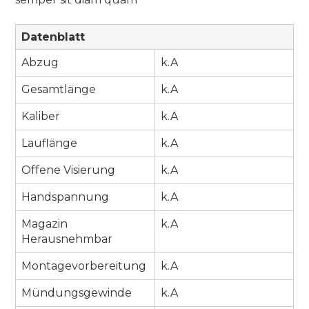
Datenblatt
Abzug
k.A
Gesamtlänge
k.A
Kaliber
k.A
Lauflänge
k.A
Offene Visierung
k.A
Handspannung
k.A
Magazin
k.A
Herausnehmbar
Montagevorbereitung
k.A
Mündungsgewinde
k.A