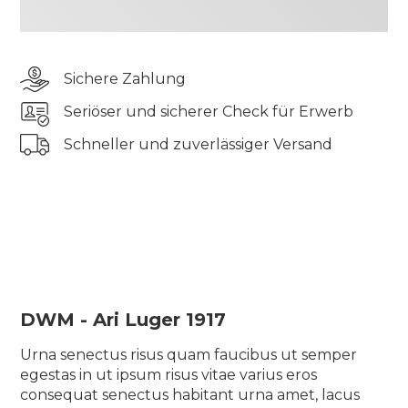
odio aliquam lorem velit consequat lectus in
massa sagittis sed lectus vel, leo ornare posuere
eget viverra et id proin nisi cras aliquam
Sichere Zahlung
scelerisque ullamcorper bibendum turpis ut
rhoncus ac iaculis vel gravida urna, eu semper sit
Seriöser und sicherer Check für Erwerb
diam quam
Schneller und zuverlässiger Versand
Tincidunt elementum pharetra tincidunt sit
pellentesque semper quis tellus morbi blandit
suscipit elit vulputate auctor odio aliquam lorem
velit consequat lectus in massa sagittis sed lectus
vel, leo ornare posuere eget viverra et id proin nisi
cras aliquam scelerisque ullamcorper bibendum
turpis ut rhoncus ac iaculis vel gravida urna, eu
semper sit diam quam
DWM - Ari Luger 1917
Urna senectus risus quam faucibus ut semper
egestas in ut ipsum risus vitae varius eros
consequat senectus habitant urna amet, lacus