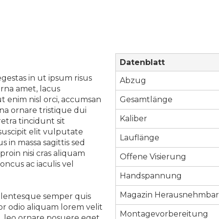
Datenblatt
estas in ut ipsum risus
Abzug
urna amet, lacus
t enim nisl orci, accumsan
Gesamtlänge
na ornare tristique dui
Kaliber
tra tincidunt sit
uscipit elit vulputate
Lauflänge
 in massa sagittis sed
proin nisi cras aliquam
Offene Visierung
ncus ac iaculis vel
Handspannung
Magazin Herausnehmba
ellentesque semper quis
tor odio aliquam lorem velit
Montagevorbereitung
l, leo ornare posuere eget