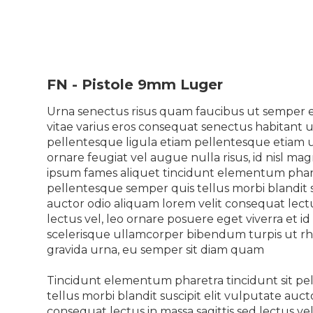
FN - Pistole 9mm Luger
Urna senectus risus quam faucibus ut semper eg
vitae varius eros consequat senectus habitant 
pellentesque ligula etiam pellentesque etiam u
ornare feugiat vel augue nulla risus, id nisl mag
ipsum fames aliquet tincidunt elementum phare
pellentesque semper quis tellus morbi blandit s
auctor odio aliquam lorem velit consequat lectus
lectus vel, leo ornare posuere eget viverra et id 
scelerisque ullamcorper bibendum turpis ut rho
gravida urna, eu semper sit diam quam
Tincidunt elementum pharetra tincidunt sit p
tellus morbi blandit suscipit elit vulputate auc
consequat lectus in massa sagittis sed lectus ve