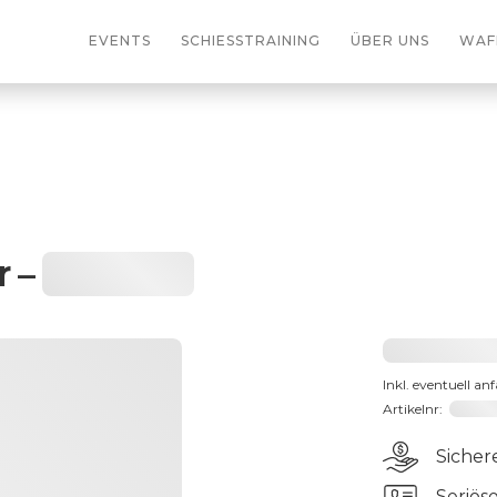
EVENTS
SCHIESSTRAINING
ÜBER UNS
WAF
r
–
Heading
2031,2
Inkl. eventuell an
Artikelnr:
191066
Sicher
Seriös