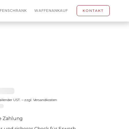
FENSCHRANK
WAFFENANKAUF
KONTAKT
3 €
fallender UST. – zzgl. Versandkosten
-65
e Zahlung
er und sicherer Check für Erwerb