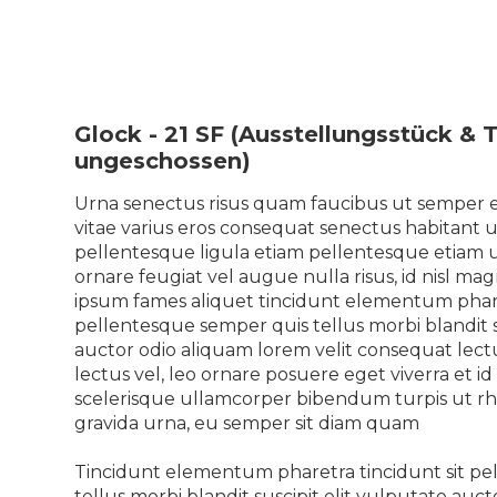
Glock - 21 SF (Ausstellungsstück & 
ungeschossen)
Urna senectus risus quam faucibus ut semper eg
vitae varius eros consequat senectus habitant 
pellentesque ligula etiam pellentesque etiam u
ornare feugiat vel augue nulla risus, id nisl mag
ipsum fames aliquet tincidunt elementum phare
pellentesque semper quis tellus morbi blandit s
auctor odio aliquam lorem velit consequat lectus
lectus vel, leo ornare posuere eget viverra et id 
scelerisque ullamcorper bibendum turpis ut rho
gravida urna, eu semper sit diam quam
Tincidunt elementum pharetra tincidunt sit p
tellus morbi blandit suscipit elit vulputate auc