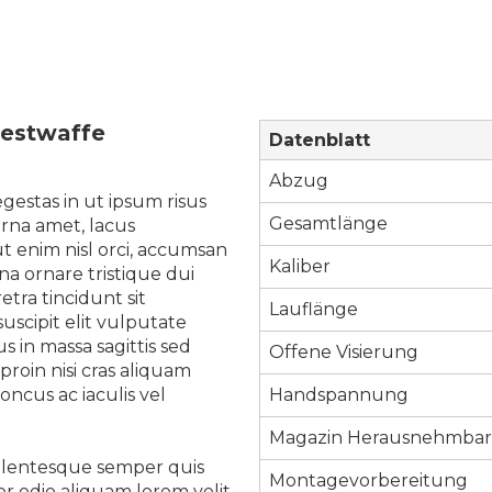
Testwaffe
Datenblatt
Abzug
estas in ut ipsum risus
Gesamtlänge
urna amet, lacus
t enim nisl orci, accumsan
Kaliber
na ornare tristique dui
tra tincidunt sit
Lauflänge
uscipit elit vulputate
 in massa sagittis sed
Offene Visierung
proin nisi cras aliquam
ncus ac iaculis vel
Handspannung
Magazin Herausnehmba
ellentesque semper quis
Montagevorbereitung
tor odio aliquam lorem velit