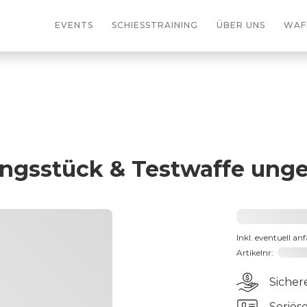
EVENTS
SCHIESSTRAINING
ÜBER UNS
WAF
lungsstück & Testwaffe ung
2031,2
Inkl. eventuell an
Artikelnr:
191066
Sicher
Seriös