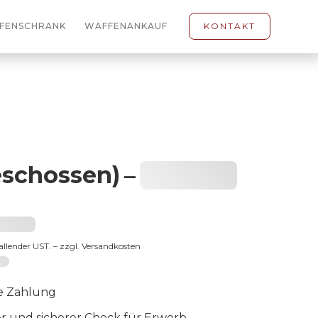
FENSCHRANK
WAFFENANKAUF
KONTAKT
eschossen)
–
Heading
3 €
fallender UST. – zzgl. Versandkosten
-65
e Zahlung
er und sicherer Check für Erwerb