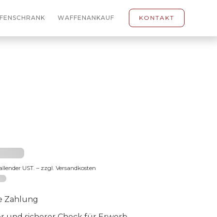
FENSCHRANK
WAFFENANKAUF
KONTAKT
3 €
fallender UST. – zzgl. Versandkosten
-65
e Zahlung
er und sicherer Check für Erwerb