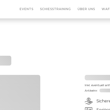
EVENTS
SCHIESSTRAINING
ÜBER UNS
WAF
ing
2031,2
Inkl. eventuell an
Artikelnr:
191066
Sicher
Seriös