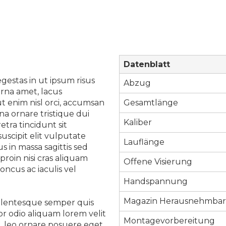
Datenblatt
estas in ut ipsum risus
Abzug
urna amet, lacus
t enim nisl orci, accumsan
Gesamtlänge
na ornare tristique dui
Kaliber
tra tincidunt sit
uscipit elit vulputate
Lauflänge
 in massa sagittis sed
proin nisi cras aliquam
Offene Visierung
ncus ac iaculis vel
Handspannung
Magazin Herausnehmba
ellentesque semper quis
tor odio aliquam lorem velit
Montagevorbereitung
l, leo ornare posuere eget