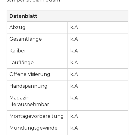
Datenblatt
Abzug
k.A
Gesamtlänge
k.A
Kaliber
k.A
Lauflänge
k.A
Offene Visierung
k.A
Handspannung
k.A
Magazin
k.A
Herausnehmbar
Montagevorbereitung
k.A
Mündungsgewinde
k.A