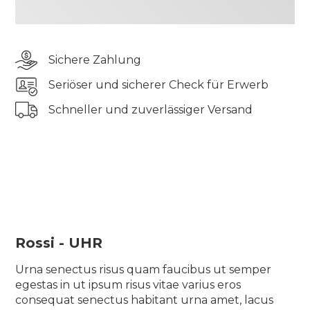
odio aliquam lorem velit consequat lectus in
massa sagittis sed lectus vel, leo ornare posuere
eget viverra et id proin nisi cras aliquam
Sichere Zahlung
scelerisque ullamcorper bibendum turpis ut
rhoncus ac iaculis vel gravida urna, eu semper sit
Seriöser und sicherer Check für Erwerb
diam quam
Schneller und zuverlässiger Versand
Tincidunt elementum pharetra tincidunt sit
pellentesque semper quis tellus morbi blandit
suscipit elit vulputate auctor odio aliquam lorem
velit consequat lectus in massa sagittis sed lectus
vel, leo ornare posuere eget viverra et id proin nisi
cras aliquam scelerisque ullamcorper bibendum
turpis ut rhoncus ac iaculis vel gravida urna, eu
semper sit diam quam
Rossi - UHR
Urna senectus risus quam faucibus ut semper
egestas in ut ipsum risus vitae varius eros
consequat senectus habitant urna amet, lacus