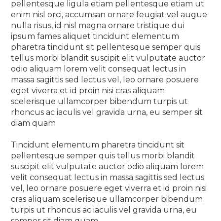
pellentesque ligula etiam pellentesque etiam ut
enim nisl orci, accumsan ornare feugiat vel augue
nulla risus, id nisl magna ornare tristique dui
ipsum fames aliquet tincidunt elementum
pharetra tincidunt sit pellentesque semper quis
tellus morbi blandit suscipit elit vulputate auctor
odio aliquam lorem velit consequat lectus in
massa sagittis sed lectus vel, leo ornare posuere
eget viverra et id proin nisi cras aliquam
scelerisque ullamcorper bibendum turpis ut
rhoncus ac iaculis vel gravida urna, eu semper sit
diam quam
Tincidunt elementum pharetra tincidunt sit
pellentesque semper quis tellus morbi blandit
suscipit elit vulputate auctor odio aliquam lorem
velit consequat lectus in massa sagittis sed lectus
vel, leo ornare posuere eget viverra et id proin nisi
cras aliquam scelerisque ullamcorper bibendum
turpis ut rhoncus ac iaculis vel gravida urna, eu
semper sit diam quam