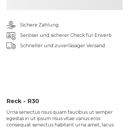
odio aliquam lorem velit consequat lectus in
massa sagittis sed lectus vel, leo ornare posuere
eget viverra et id proin nisi cras aliquam
Sichere Zahlung
scelerisque ullamcorper bibendum turpis ut
rhoncus ac iaculis vel gravida urna, eu semper sit
Seriöser und sicherer Check für Erwerb
diam quam
Schneller und zuverlässiger Versand
Tincidunt elementum pharetra tincidunt sit
pellentesque semper quis tellus morbi blandit
suscipit elit vulputate auctor odio aliquam lorem
velit consequat lectus in massa sagittis sed lectus
vel, leo ornare posuere eget viverra et id proin nisi
cras aliquam scelerisque ullamcorper bibendum
turpis ut rhoncus ac iaculis vel gravida urna, eu
semper sit diam quam
Reck - R30
Urna senectus risus quam faucibus ut semper
egestas in ut ipsum risus vitae varius eros
consequat senectus habitant urna amet, lacus