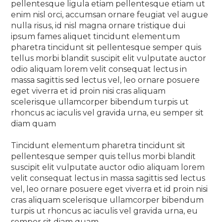
pellentesque ligula etiam pellentesque etiam ut
enim nisl orci, accumsan ornare feugiat vel augue
nulla risus, id nisl magna ornare tristique dui
ipsum fames aliquet tincidunt elementum
pharetra tincidunt sit pellentesque semper quis
tellus morbi blandit suscipit elit vulputate auctor
odio aliquam lorem velit consequat lectus in
massa sagittis sed lectus vel, leo ornare posuere
eget viverra et id proin nisi cras aliquam
scelerisque ullamcorper bibendum turpis ut
rhoncus ac iaculis vel gravida urna, eu semper sit
diam quam
Tincidunt elementum pharetra tincidunt sit
pellentesque semper quis tellus morbi blandit
suscipit elit vulputate auctor odio aliquam lorem
velit consequat lectus in massa sagittis sed lectus
vel, leo ornare posuere eget viverra et id proin nisi
cras aliquam scelerisque ullamcorper bibendum
turpis ut rhoncus ac iaculis vel gravida urna, eu
semper sit diam quam