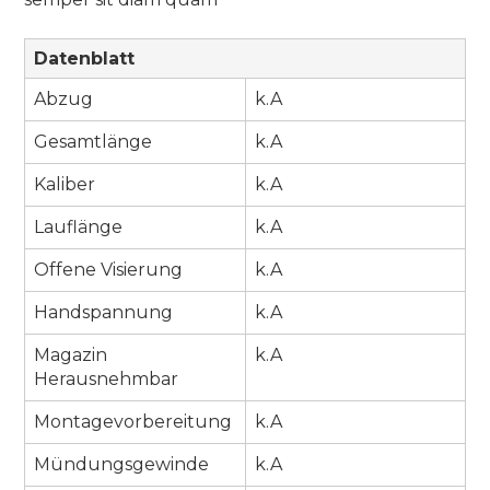
Datenblatt
Abzug
k.A
Gesamtlänge
k.A
Kaliber
k.A
Lauflänge
k.A
Offene Visierung
k.A
Handspannung
k.A
Magazin
k.A
Herausnehmbar
Montagevorbereitung
k.A
Mündungsgewinde
k.A