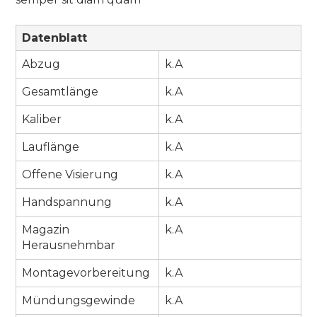
Datenblatt
Abzug
k.A
Gesamtlänge
k.A
Kaliber
k.A
Lauflänge
k.A
Offene Visierung
k.A
Handspannung
k.A
Magazin
k.A
Herausnehmbar
Montagevorbereitung
k.A
Mündungsgewinde
k.A