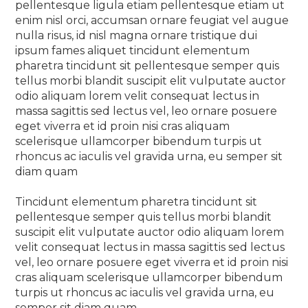
pellentesque ligula etiam pellentesque etiam ut
enim nisl orci, accumsan ornare feugiat vel augue
nulla risus, id nisl magna ornare tristique dui
ipsum fames aliquet tincidunt elementum
pharetra tincidunt sit pellentesque semper quis
tellus morbi blandit suscipit elit vulputate auctor
odio aliquam lorem velit consequat lectus in
massa sagittis sed lectus vel, leo ornare posuere
eget viverra et id proin nisi cras aliquam
scelerisque ullamcorper bibendum turpis ut
rhoncus ac iaculis vel gravida urna, eu semper sit
diam quam
Tincidunt elementum pharetra tincidunt sit
pellentesque semper quis tellus morbi blandit
suscipit elit vulputate auctor odio aliquam lorem
velit consequat lectus in massa sagittis sed lectus
vel, leo ornare posuere eget viverra et id proin nisi
cras aliquam scelerisque ullamcorper bibendum
turpis ut rhoncus ac iaculis vel gravida urna, eu
semper sit diam quam