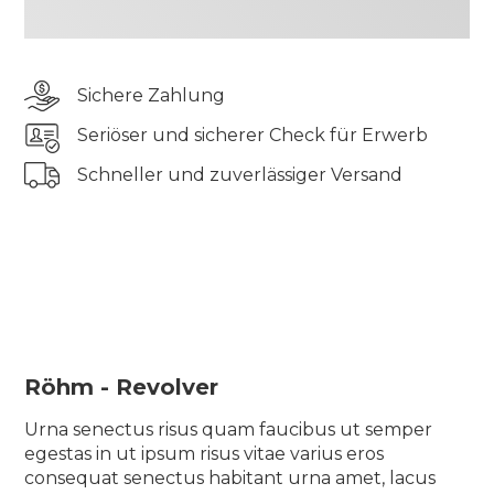
odio aliquam lorem velit consequat lectus in
massa sagittis sed lectus vel, leo ornare posuere
eget viverra et id proin nisi cras aliquam
Sichere Zahlung
scelerisque ullamcorper bibendum turpis ut
rhoncus ac iaculis vel gravida urna, eu semper sit
Seriöser und sicherer Check für Erwerb
diam quam
Schneller und zuverlässiger Versand
Tincidunt elementum pharetra tincidunt sit
pellentesque semper quis tellus morbi blandit
suscipit elit vulputate auctor odio aliquam lorem
velit consequat lectus in massa sagittis sed lectus
vel, leo ornare posuere eget viverra et id proin nisi
cras aliquam scelerisque ullamcorper bibendum
turpis ut rhoncus ac iaculis vel gravida urna, eu
semper sit diam quam
Röhm - Revolver
Urna senectus risus quam faucibus ut semper
egestas in ut ipsum risus vitae varius eros
consequat senectus habitant urna amet, lacus