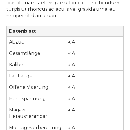
cras aliquam scelerisque ullamcorper bibendum
turpis ut rhoncus ac iaculis vel gravida urna, eu
semper sit diam quam
Datenblatt
Abzug
k.A
Gesamtlänge
k.A
Kaliber
k.A
Lauflänge
k.A
Offene Visierung
k.A
Handspannung
k.A
Magazin
k.A
Herausnehmbar
Montagevorbereitung
k.A