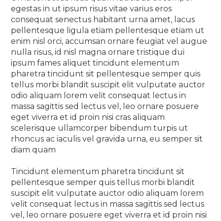
egestas in ut ipsum risus vitae varius eros
consequat senectus habitant urna amet, lacus
pellentesque ligula etiam pellentesque etiam ut
enim nisl orci, accumsan ornare feugiat vel augue
nulla risus, id nisl magna ornare tristique dui
ipsum fames aliquet tincidunt elementum
pharetra tincidunt sit pellentesque semper quis
tellus morbi blandit suscipit elit vulputate auctor
odio aliquam lorem velit consequat lectus in
massa sagittis sed lectus vel, leo ornare posuere
eget viverra et id proin nisi cras aliquam
scelerisque ullamcorper bibendum turpis ut
rhoncus ac iaculis vel gravida urna, eu semper sit
diam quam
Tincidunt elementum pharetra tincidunt sit
pellentesque semper quis tellus morbi blandit
suscipit elit vulputate auctor odio aliquam lorem
velit consequat lectus in massa sagittis sed lectus
vel, leo ornare posuere eget viverra et id proin nisi