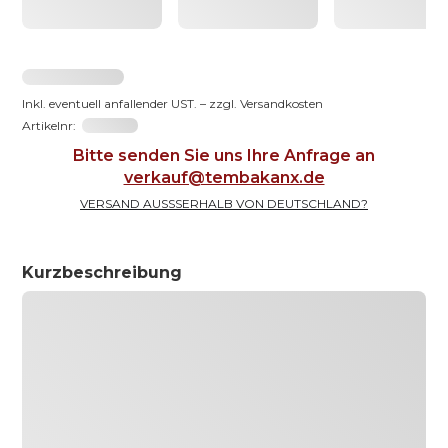
2031,23 €
Inkl. eventuell anfallender UST. – zzgl. Versandkosten
Artikelnr:
191066-65
Bitte senden Sie uns Ihre Anfrage an
verkauf@tembakanx.de
VERSAND AUSSSERHALB VON DEUTSCHLAND?
Kurzbeschreibung
Urna senectus risus quam faucibus ut semper
egestas in ut ipsum risus vitae varius eros
consequat senectus habitant urna amet, lacus
pellentesque ligula etiam pellentesque etiam ut
enim nisl orci, accumsan ornare feugiat vel augue
nulla risus, id nisl magna ornare tristique dui
ipsum fames aliquet tincidunt elementum