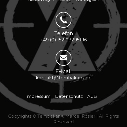
Telefon
+49 (0) 152 03295196
E-Mail
kontakt@tembakanx.de
Impressum
Datenschutz
AGB
Copyrights © TembakanX, Marcel Rösler | All Rights
Reserved