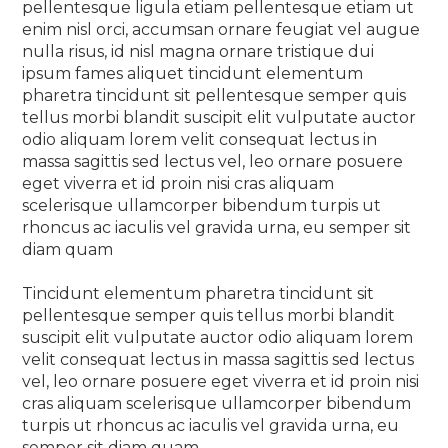
pellentesque ligula etiam pellentesque etiam ut
enim nisl orci, accumsan ornare feugiat vel augue
nulla risus, id nisl magna ornare tristique dui
ipsum fames aliquet tincidunt elementum
pharetra tincidunt sit pellentesque semper quis
tellus morbi blandit suscipit elit vulputate auctor
odio aliquam lorem velit consequat lectus in
massa sagittis sed lectus vel, leo ornare posuere
eget viverra et id proin nisi cras aliquam
scelerisque ullamcorper bibendum turpis ut
rhoncus ac iaculis vel gravida urna, eu semper sit
diam quam
Tincidunt elementum pharetra tincidunt sit
pellentesque semper quis tellus morbi blandit
suscipit elit vulputate auctor odio aliquam lorem
velit consequat lectus in massa sagittis sed lectus
vel, leo ornare posuere eget viverra et id proin nisi
cras aliquam scelerisque ullamcorper bibendum
turpis ut rhoncus ac iaculis vel gravida urna, eu
semper sit diam quam