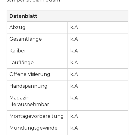
Datenblatt
Abzug
k.A
Gesamtlänge
k.A
Kaliber
k.A
Lauflänge
k.A
Offene Visierung
k.A
Handspannung
k.A
Magazin
k.A
Herausnehmbar
Montagevorbereitung
k.A
Mündungsgewinde
k.A