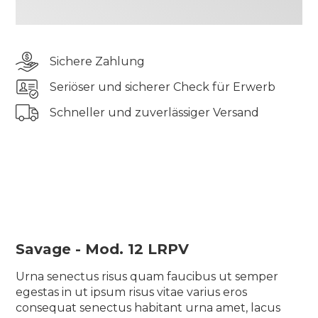
odio aliquam lorem velit consequat lectus in
massa sagittis sed lectus vel, leo ornare posuere
eget viverra et id proin nisi cras aliquam
Sichere Zahlung
scelerisque ullamcorper bibendum turpis ut
rhoncus ac iaculis vel gravida urna, eu semper sit
Seriöser und sicherer Check für Erwerb
diam quam
Schneller und zuverlässiger Versand
Tincidunt elementum pharetra tincidunt sit
pellentesque semper quis tellus morbi blandit
suscipit elit vulputate auctor odio aliquam lorem
velit consequat lectus in massa sagittis sed lectus
vel, leo ornare posuere eget viverra et id proin nisi
cras aliquam scelerisque ullamcorper bibendum
turpis ut rhoncus ac iaculis vel gravida urna, eu
semper sit diam quam
Savage - Mod. 12 LRPV
Urna senectus risus quam faucibus ut semper
egestas in ut ipsum risus vitae varius eros
consequat senectus habitant urna amet, lacus