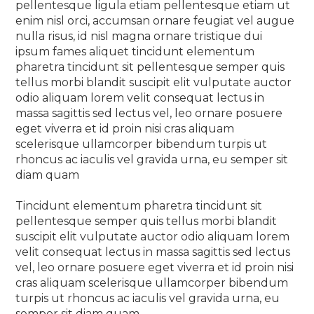
pellentesque ligula etiam pellentesque etiam ut
enim nisl orci, accumsan ornare feugiat vel augue
nulla risus, id nisl magna ornare tristique dui
ipsum fames aliquet tincidunt elementum
pharetra tincidunt sit pellentesque semper quis
tellus morbi blandit suscipit elit vulputate auctor
odio aliquam lorem velit consequat lectus in
massa sagittis sed lectus vel, leo ornare posuere
eget viverra et id proin nisi cras aliquam
scelerisque ullamcorper bibendum turpis ut
rhoncus ac iaculis vel gravida urna, eu semper sit
diam quam
Tincidunt elementum pharetra tincidunt sit
pellentesque semper quis tellus morbi blandit
suscipit elit vulputate auctor odio aliquam lorem
velit consequat lectus in massa sagittis sed lectus
vel, leo ornare posuere eget viverra et id proin nisi
cras aliquam scelerisque ullamcorper bibendum
turpis ut rhoncus ac iaculis vel gravida urna, eu
semper sit diam quam