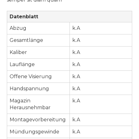
Datenblatt
Abzug
k.A
Gesamtlänge
k.A
Kaliber
k.A
Lauflänge
k.A
Offene Visierung
k.A
Handspannung
k.A
Magazin
k.A
Herausnehmbar
Montagevorbereitung
k.A
Mündungsgewinde
k.A