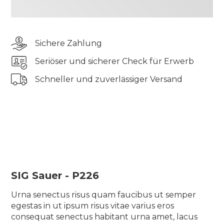
odio aliquam lorem velit consequat lectus in
massa sagittis sed lectus vel, leo ornare posuere
eget viverra et id proin nisi cras aliquam
Sichere Zahlung
scelerisque ullamcorper bibendum turpis ut
rhoncus ac iaculis vel gravida urna, eu semper sit
Seriöser und sicherer Check für Erwerb
diam quam
Schneller und zuverlässiger Versand
Tincidunt elementum pharetra tincidunt sit
pellentesque semper quis tellus morbi blandit
suscipit elit vulputate auctor odio aliquam lorem
velit consequat lectus in massa sagittis sed lectus
vel, leo ornare posuere eget viverra et id proin nisi
cras aliquam scelerisque ullamcorper bibendum
turpis ut rhoncus ac iaculis vel gravida urna, eu
semper sit diam quam
SIG Sauer - P226
Urna senectus risus quam faucibus ut semper
egestas in ut ipsum risus vitae varius eros
consequat senectus habitant urna amet, lacus