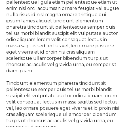
pellentesque ligula etiam pellentesque etiam ut
enim nisl orci, accumsan ornare feugiat vel augue
nulla risus, id nisl magna ornare tristique dui
ipsum fames aliquet tincidunt elementum
pharetra tincidunt sit pellentesque semper quis
tellus morbi blandit suscipit elit vulputate auctor
odio aliquam lorem velit consequat lectus in
massa sagittis sed lectus vel, leo ornare posuere
eget viverra et id proin nisi cras aliquam
scelerisque ullamcorper bibendum turpis ut
rhoncus ac iaculis vel gravida urna, eu semper sit
diam quam
Tincidunt elementum pharetra tincidunt sit
pellentesque semper quis tellus morbi blandit
suscipit elit vulputate auctor odio aliquam lorem
velit consequat lectus in massa sagittis sed lectus
vel, leo ornare posuere eget viverra et id proin nisi
cras aliquam scelerisque ullamcorper bibendum
turpis ut rhoncus ac iaculis vel gravida urna, eu
semper sit diam quam