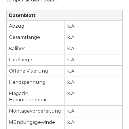
Datenblatt
Abzug
k.A
Gesamtlänge
k.A
Kaliber
k.A
Lauflänge
k.A
Offene Visierung
k.A
Handspannung
k.A
Magazin
k.A
Herausnehmbar
Montagevorbereitung
k.A
Mündungsgewinde
k.A