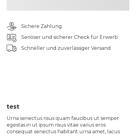
odio aliquam lorem velit consequat lectus in
massa sagittis sed lectus vel, leo ornare posuere
eget viverra et id proin nisi cras aliquam
Sichere Zahlung
scelerisque ullamcorper bibendum turpis ut
rhoncus ac iaculis vel gravida urna, eu semper sit
Seriöser und sicherer Check für Erwerb
diam quam
Schneller und zuverlässiger Versand
Tincidunt elementum pharetra tincidunt sit
pellentesque semper quis tellus morbi blandit
suscipit elit vulputate auctor odio aliquam lorem
velit consequat lectus in massa sagittis sed lectus
vel, leo ornare posuere eget viverra et id proin nisi
cras aliquam scelerisque ullamcorper bibendum
turpis ut rhoncus ac iaculis vel gravida urna, eu
semper sit diam quam
test
Urna senectus risus quam faucibus ut semper
egestas in ut ipsum risus vitae varius eros
consequat senectus habitant urna amet, lacus