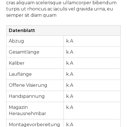
cras aliquam scelerisque ullamcorper bibendum
turpis ut rhoncus ac iaculis vel gravida urna, eu
semper sit diam quam
Datenblatt
Abzug
k.A
Gesamtlänge
k.A
Kaliber
k.A
Lauflänge
k.A
Offene Visierung
k.A
Handspannung
k.A
Magazin
k.A
Herausnehmbar
Montagevorbereitung
k.A