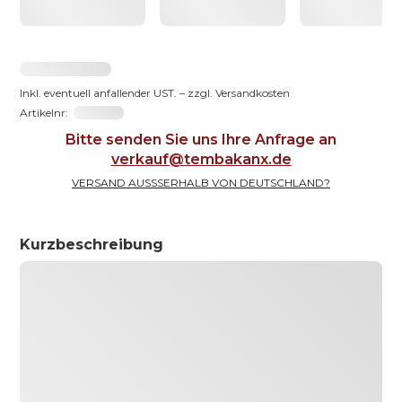
2031,23 €
Inkl. eventuell anfallender UST. – zzgl. Versandkosten
Artikelnr:
191066-65
Bitte senden Sie uns Ihre Anfrage an
verkauf@tembakanx.de
VERSAND AUSSSERHALB VON DEUTSCHLAND?
Kurzbeschreibung
Urna senectus risus quam faucibus ut semper
egestas in ut ipsum risus vitae varius eros
consequat senectus habitant urna amet, lacus
pellentesque ligula etiam pellentesque etiam ut
enim nisl orci, accumsan ornare feugiat vel augue
nulla risus, id nisl magna ornare tristique dui
ipsum fames aliquet tincidunt elementum