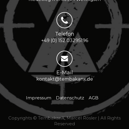
Telefon
+49 (0) 152 03295196
E-Mail
kontakt@tembakanx.de
Impressum
Datenschutz
AGB
Copyrights © TembakanX, Marcel Rösler | All Rights
Reserved