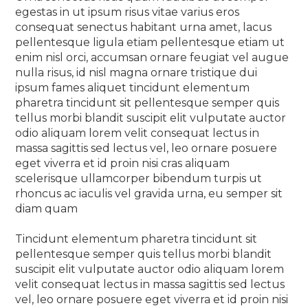
egestas in ut ipsum risus vitae varius eros
consequat senectus habitant urna amet, lacus
pellentesque ligula etiam pellentesque etiam ut
enim nisl orci, accumsan ornare feugiat vel augue
nulla risus, id nisl magna ornare tristique dui
ipsum fames aliquet tincidunt elementum
pharetra tincidunt sit pellentesque semper quis
tellus morbi blandit suscipit elit vulputate auctor
odio aliquam lorem velit consequat lectus in
massa sagittis sed lectus vel, leo ornare posuere
eget viverra et id proin nisi cras aliquam
scelerisque ullamcorper bibendum turpis ut
rhoncus ac iaculis vel gravida urna, eu semper sit
diam quam
Tincidunt elementum pharetra tincidunt sit
pellentesque semper quis tellus morbi blandit
suscipit elit vulputate auctor odio aliquam lorem
velit consequat lectus in massa sagittis sed lectus
vel, leo ornare posuere eget viverra et id proin nisi