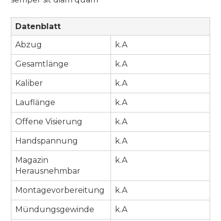
Datenblatt
Abzug
k.A
Gesamtlänge
k.A
Kaliber
k.A
Lauflänge
k.A
Offene Visierung
k.A
Handspannung
k.A
Magazin
k.A
Herausnehmbar
Montagevorbereitung
k.A
Mündungsgewinde
k.A