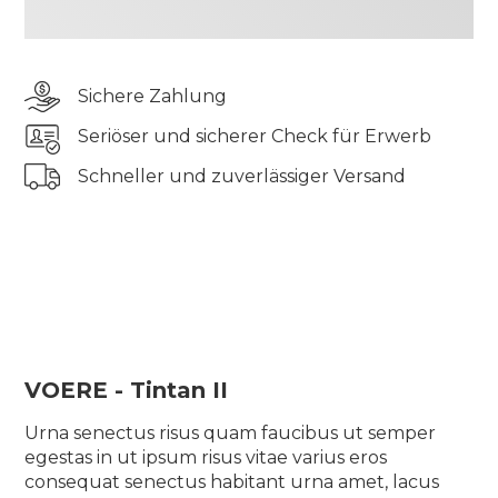
odio aliquam lorem velit consequat lectus in
massa sagittis sed lectus vel, leo ornare posuere
eget viverra et id proin nisi cras aliquam
Sichere Zahlung
scelerisque ullamcorper bibendum turpis ut
rhoncus ac iaculis vel gravida urna, eu semper sit
Seriöser und sicherer Check für Erwerb
diam quam
Schneller und zuverlässiger Versand
Tincidunt elementum pharetra tincidunt sit
pellentesque semper quis tellus morbi blandit
suscipit elit vulputate auctor odio aliquam lorem
velit consequat lectus in massa sagittis sed lectus
vel, leo ornare posuere eget viverra et id proin nisi
cras aliquam scelerisque ullamcorper bibendum
turpis ut rhoncus ac iaculis vel gravida urna, eu
semper sit diam quam
VOERE - Tintan II
Urna senectus risus quam faucibus ut semper
egestas in ut ipsum risus vitae varius eros
consequat senectus habitant urna amet, lacus