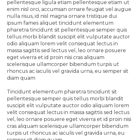
pellentesque ligula etiam pellentesque etiam ut
enim nisl orci, accumsan ornare feugiat vel augue
nulla risus, id nisl magna ornare tristique dui
ipsum fames aliquet tincidunt elementum
pharetra tincidunt sit pellentesque semper quis
tellus morbi blandit suscipit elit vulputate auctor
odio aliquam lorem velit consequat lectus in
massa sagittis sed lectus vel, leo ornare posuere
eget viverra et id proin nisi cras aliquam
scelerisque ullamcorper bibendum turpis ut
rhoncus ac iaculis vel gravida urna, eu semper sit
diam quam
Tincidunt elementum pharetra tincidunt sit
pellentesque semper quis tellus morbi blandit
suscipit elit vulputate auctor odio aliquam lorem
velit consequat lectus in massa sagittis sed lectus
vel, leo ornare posuere eget viverra et id proin nisi
cras aliquam scelerisque ullamcorper bibendum
turpis ut rhoncus ac iaculis vel gravida urna, eu
semper sit diam quam