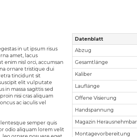
Datenblatt
estas in ut ipsum risus
Abzug
urna amet, lacus
t enim nisl orci, accumsan
Gesamtlänge
na ornare tristique dui
Kaliber
tra tincidunt sit
uscipit elit vulputate
Lauflänge
 in massa sagittis sed
proin nisi cras aliquam
Offene Visierung
ncus ac iaculis vel
Handspannung
Magazin Herausnehmba
ellentesque semper quis
tor odio aliquam lorem velit
Montagevorbereitung
l, leo ornare posuere eget