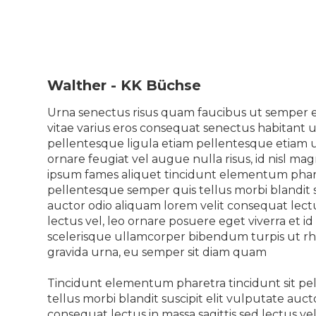
Walther - KK Büchse
Urna senectus risus quam faucibus ut semper eg
vitae varius eros consequat senectus habitant 
pellentesque ligula etiam pellentesque etiam u
ornare feugiat vel augue nulla risus, id nisl mag
ipsum fames aliquet tincidunt elementum phare
pellentesque semper quis tellus morbi blandit s
auctor odio aliquam lorem velit consequat lectus
lectus vel, leo ornare posuere eget viverra et id 
scelerisque ullamcorper bibendum turpis ut rho
gravida urna, eu semper sit diam quam
Tincidunt elementum pharetra tincidunt sit p
tellus morbi blandit suscipit elit vulputate auc
consequat lectus in massa sagittis sed lectus ve