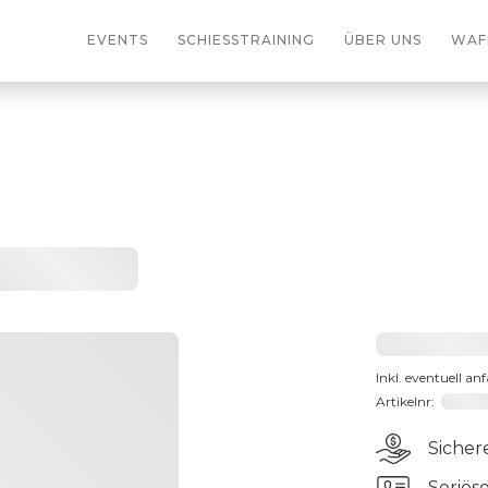
EVENTS
SCHIESSTRAINING
ÜBER UNS
WAF
Heading
2031,2
Inkl. eventuell an
Artikelnr:
191066
Sicher
Seriös