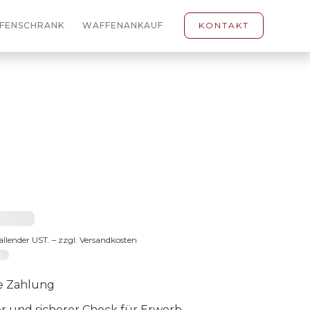
FENSCHRANK
WAFFENANKAUF
KONTAKT
3 €
fallender UST. – zzgl. Versandkosten
-65
e Zahlung
er und sicherer Check für Erwerb