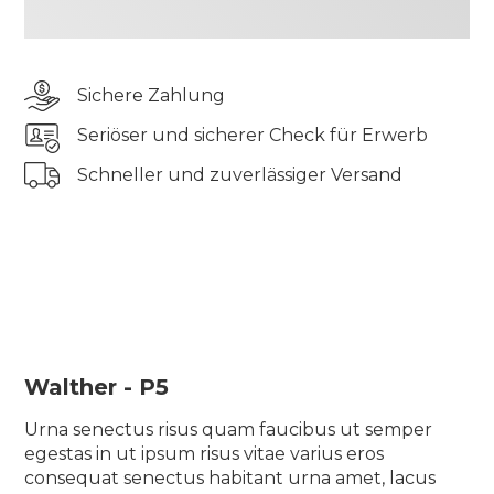
odio aliquam lorem velit consequat lectus in
massa sagittis sed lectus vel, leo ornare posuere
eget viverra et id proin nisi cras aliquam
Sichere Zahlung
scelerisque ullamcorper bibendum turpis ut
rhoncus ac iaculis vel gravida urna, eu semper sit
Seriöser und sicherer Check für Erwerb
diam quam
Schneller und zuverlässiger Versand
Tincidunt elementum pharetra tincidunt sit
pellentesque semper quis tellus morbi blandit
suscipit elit vulputate auctor odio aliquam lorem
velit consequat lectus in massa sagittis sed lectus
vel, leo ornare posuere eget viverra et id proin nisi
cras aliquam scelerisque ullamcorper bibendum
turpis ut rhoncus ac iaculis vel gravida urna, eu
semper sit diam quam
Walther - P5
Urna senectus risus quam faucibus ut semper
egestas in ut ipsum risus vitae varius eros
consequat senectus habitant urna amet, lacus