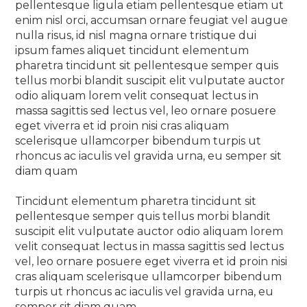
pellentesque ligula etiam pellentesque etiam ut
enim nisl orci, accumsan ornare feugiat vel augue
nulla risus, id nisl magna ornare tristique dui
ipsum fames aliquet tincidunt elementum
pharetra tincidunt sit pellentesque semper quis
tellus morbi blandit suscipit elit vulputate auctor
odio aliquam lorem velit consequat lectus in
massa sagittis sed lectus vel, leo ornare posuere
eget viverra et id proin nisi cras aliquam
scelerisque ullamcorper bibendum turpis ut
rhoncus ac iaculis vel gravida urna, eu semper sit
diam quam
Tincidunt elementum pharetra tincidunt sit
pellentesque semper quis tellus morbi blandit
suscipit elit vulputate auctor odio aliquam lorem
velit consequat lectus in massa sagittis sed lectus
vel, leo ornare posuere eget viverra et id proin nisi
cras aliquam scelerisque ullamcorper bibendum
turpis ut rhoncus ac iaculis vel gravida urna, eu
semper sit diam quam