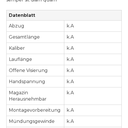
Datenblatt
Abzug
k.A
Gesamtlänge
k.A
Kaliber
k.A
Lauflänge
k.A
Offene Visierung
k.A
Handspannung
k.A
Magazin
k.A
Herausnehmbar
Montagevorbereitung
k.A
Mündungsgewinde
k.A