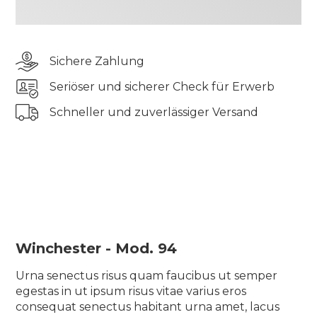
odio aliquam lorem velit consequat lectus in
massa sagittis sed lectus vel, leo ornare posuere
eget viverra et id proin nisi cras aliquam
Sichere Zahlung
scelerisque ullamcorper bibendum turpis ut
rhoncus ac iaculis vel gravida urna, eu semper sit
Seriöser und sicherer Check für Erwerb
diam quam
Schneller und zuverlässiger Versand
Tincidunt elementum pharetra tincidunt sit
pellentesque semper quis tellus morbi blandit
suscipit elit vulputate auctor odio aliquam lorem
velit consequat lectus in massa sagittis sed lectus
vel, leo ornare posuere eget viverra et id proin nisi
cras aliquam scelerisque ullamcorper bibendum
turpis ut rhoncus ac iaculis vel gravida urna, eu
semper sit diam quam
Winchester - Mod. 94
Urna senectus risus quam faucibus ut semper
egestas in ut ipsum risus vitae varius eros
consequat senectus habitant urna amet, lacus