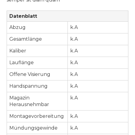
Datenblatt
Abzug
k.A
Gesamtlänge
k.A
Kaliber
k.A
Lauflänge
k.A
Offene Visierung
k.A
Handspannung
k.A
Magazin
k.A
Herausnehmbar
Montagevorbereitung
k.A
Mündungsgewinde
k.A