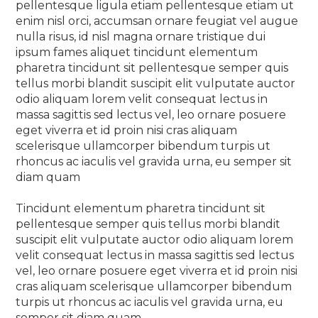
pellentesque ligula etiam pellentesque etiam ut
enim nisl orci, accumsan ornare feugiat vel augue
nulla risus, id nisl magna ornare tristique dui
ipsum fames aliquet tincidunt elementum
pharetra tincidunt sit pellentesque semper quis
tellus morbi blandit suscipit elit vulputate auctor
odio aliquam lorem velit consequat lectus in
massa sagittis sed lectus vel, leo ornare posuere
eget viverra et id proin nisi cras aliquam
scelerisque ullamcorper bibendum turpis ut
rhoncus ac iaculis vel gravida urna, eu semper sit
diam quam
Tincidunt elementum pharetra tincidunt sit
pellentesque semper quis tellus morbi blandit
suscipit elit vulputate auctor odio aliquam lorem
velit consequat lectus in massa sagittis sed lectus
vel, leo ornare posuere eget viverra et id proin nisi
cras aliquam scelerisque ullamcorper bibendum
turpis ut rhoncus ac iaculis vel gravida urna, eu
semper sit diam quam