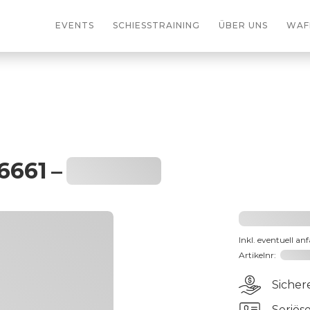
EVENTS
SCHIESSTRAINING
ÜBER UNS
WAF
6661
–
Heading
2031,2
Inkl. eventuell an
Artikelnr:
191066
Sicher
Seriös