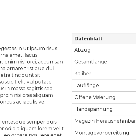
Datenblatt
estas in ut ipsum risus
Abzug
urna amet, lacus
t enim nisl orci, accumsan
Gesamtlänge
na ornare tristique dui
Kaliber
tra tincidunt sit
uscipit elit vulputate
Lauflänge
 in massa sagittis sed
proin nisi cras aliquam
Offene Visierung
ncus ac iaculis vel
Handspannung
Magazin Herausnehmba
ellentesque semper quis
tor odio aliquam lorem velit
Montagevorbereitung
l, leo ornare posuere eget