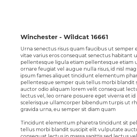
Winchester - Wildcat 16661
Urna senectus risus quam faucibus ut semper eg
vitae varius eros consequat senectus habitant 
pellentesque ligula etiam pellentesque etiam u
ornare feugiat vel augue nulla risus, id nisl mag
ipsum fames aliquet tincidunt elementum phare
pellentesque semper quis tellus morbi blandit s
auctor odio aliquam lorem velit consequat lectus
lectus vel, leo ornare posuere eget viverra et id 
scelerisque ullamcorper bibendum turpis ut rho
gravida urna, eu semper sit diam quam
Tincidunt elementum pharetra tincidunt sit p
tellus morbi blandit suscipit elit vulputate auc
consequat lectus in massa sagittis sed lectus ve