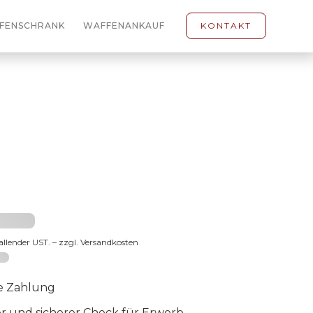
FENSCHRANK
WAFFENANKAUF
KONTAKT
3 €
fallender UST. – zzgl. Versandkosten
-65
e Zahlung
er und sicherer Check für Erwerb